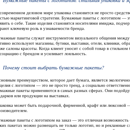
Бумажные пакеты с логотипом: стильная упаковка и 
современном деловом мире упаковка становится не просто средств
стью маркетинговой стратегии. Бумажные пакеты с логотипом — это
явить о себе. Такие изделия становятся носителями имиджа, подчер
рают ключевую роль в узнаваемости бренда.
мажные пакеты служат инструментом визуального общения между 
тивно используют магазины, бутики, выставки, отели, клиники, об
же салоны красоты. Когда клиент уносит с собой товар в стильном
социацию с брендом и усиливает лояльность.
Почему стоит выбрать бумажные пакеты?
новным преимуществом, которое дает бумага, является экологично
делия с логотипом — это не просто тренд, а социально ответствен
мажные пакеты применяются в самых разных сферах. Они подойдут
дарков или продукции на выставках.
аковка может быть подарочной, фирменной, крафт или люксовой — 
оизводителем.
мажные пакеты с логотипом на заказ — это отличная возможность 
ких пакетах можно размещать не только логотип, но и рекламные с