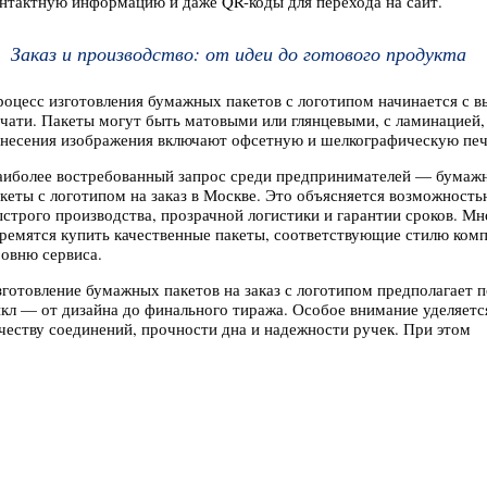
нтактную информацию и даже QR-коды для перехода на сайт.
Заказ и производство: от идеи до готового продукта
оцесс изготовления бумажных пакетов с логотипом начинается с в
чати. Пакеты могут быть матовыми или глянцевыми, с ламинацией
несения изображения включают офсетную и шелкографическую печ
аиболее востребованный запрос среди предпринимателей — бумаж
кеты с логотипом на заказ в Москве. Это объясняется возможность
строго производства, прозрачной логистики и гарантии сроков. Мн
ремятся купить качественные пакеты, соответствующие стилю ком
овню сервиса.
готовление бумажных пакетов на заказ с логотипом предполагает 
кл — от дизайна до финального тиража. Особое внимание уделяетс
честву соединений, прочности дна и надежности ручек. При этом
храняется визуальная эстетика и соответствие брендбуку.
Преимущества сотрудничества с надежным производ
бирая надежную типографию, заказчик получает не только печать
мажных пакетов с логотипом, но и полный спектр дополнительных 