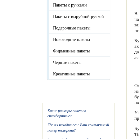
Пакеты с ручками
В 
Пакеты с вырубной ручкой
ча
за
Подарочные пакеты
иг
Новогодние пакеты
Бу
ак
Фирменные пакеты
да
ас
Черные пакеты
Креативные пакеты
Ос
из
F.A.Q.
бу
по
Какие размеры пакетов
Уп
стандартные?
пр
Где вы находитесь? Ваш контактный
Бу
номер телефона?
та