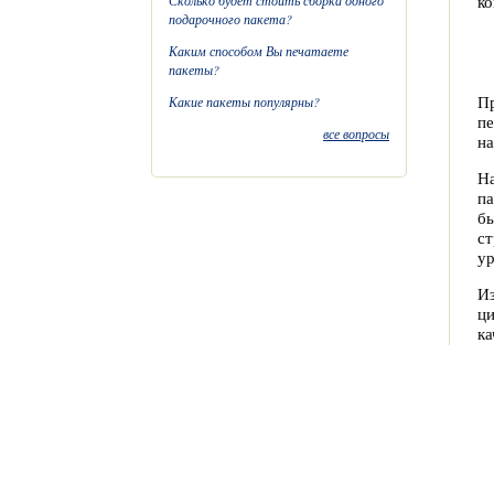
ко
Сколько будет стоить сборка одного
подарочного пакета?
Каким способом Вы печатаете
пакеты?
Пр
Какие пакеты популярны?
пе
все вопросы
на
Н
па
бы
ст
ур
Из
ци
ка
со
Вы
бу