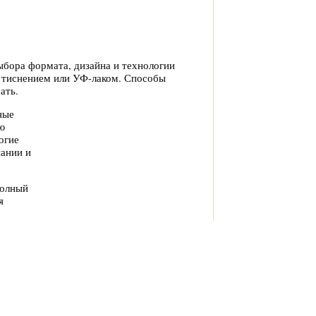
ыбора формата, дизайна и технологии
, тиснением или УФ-лаком. Способы
ать.
ные
ю
огие
пании и
полный
я
ителем
услуг: