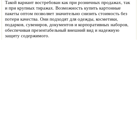
Такой вариант востребован как при розничных продажах, так
и при крупных тиражах. Возможность купить картонные
пакеты оптом позволяет значительно снизить стоимость без
потери качества. Они подходят для одежды, косметики,
подарков, сувениров, документов и корпоративных наборов,
обеспечивая презентабельный внешний вид и надежную
защиту содержимого.
Почему это лучший выбор для вашего бизнеса
Продукция сочетает в себе практичность, долговечность и
высокую маркетинговую эффективность. Подходит для
компаний любого масштаба и направления деятельности.
Основные преимущества:
высокая прочность и надежность;
экологичность и возможность переработки;
презентабельный внешний вид;
широкий выбор форматов и дизайнов;
возможность персонализации.
Мы выполняем изготовление продукции из плотного картона и
качественной дизайнерской бумаги, включая экологичные