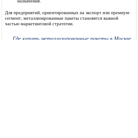
назначения.
Для предприятий, ориентированных на экспорт или премиум-
сегмент, металлизированные пакеты становятся важной
частью маркетинговой стратегии.
Где купить металлизированные пакеты в Москве
Если вы ищете, где купить металлизированные пакеты с
индивидуальным дизайном и гарантией качества, обращайтесь
в компанию «Пакет. рф». Мы более 15 лет занимаемся
производством упаковки и знаем, как сделать ваш продукт
заметным, защищенным и конкурентоспособным. Наша
компания располагается в Москве, но мы осуществляем
доставку по всей России.
Мы работаем с разными формами и объемами заказов — от
небольших партий до крупного опта. Возможна печать любых
изображений, выбор формата, конструкции, а также
применение дополнительных элементов: перфорации,
вырубной ручки и др.
Индивидуальный подход к каждому заказу