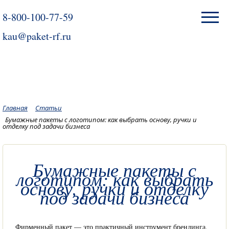
8-800-100-77-59
kau@paket-rf.ru
Главная
Статьи
Бумажные пакеты с логотипом: как выбрать основу, ручки и
отделку под задачи бизнеса
Бумажные пакеты с
логотипом: как выбрать
основу, ручки и отделку
под задачи бизнеса
Фирменный пакет — это практичный инструмент брендинга,